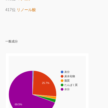
417位
リノール酸
一般成分
灰分
炭水化物
脂質
25.7%
たんぱく質
水分
69.5%