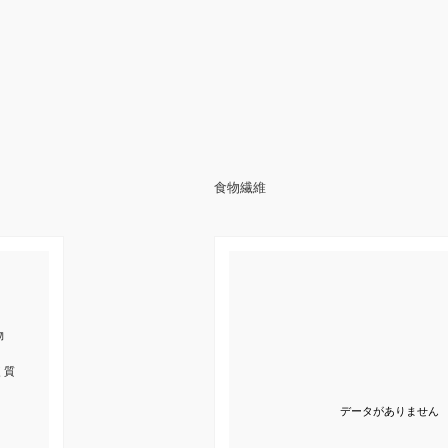
食物繊維
物
く質
データがありません