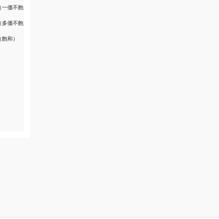
（一価不飽
（多価不飽
（飽和）