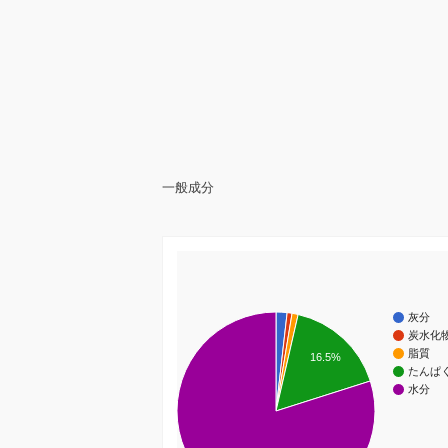
一般成分
灰分
炭水化
脂質
16.5%
たんぱ
水分