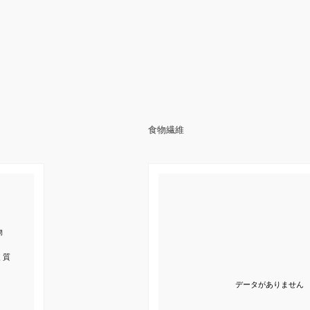
食物繊維
物
く質
データがありません