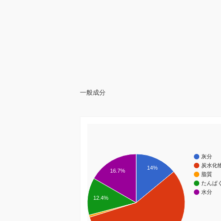
一般成分
灰分
炭水化
14%
16.7%
脂質
たんぱ
水分
12.4%