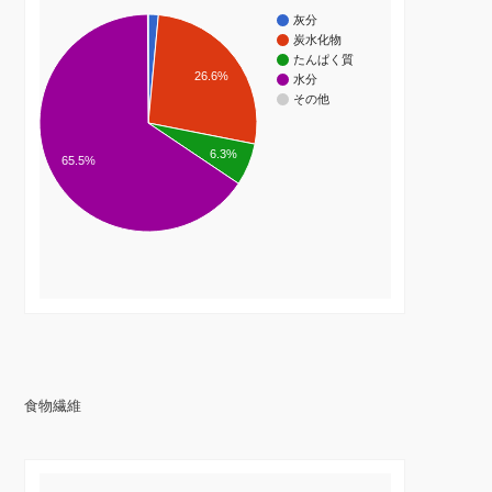
灰分
炭水化物
たんぱく質
26.6%
水分
その他
6.3%
65.5%
食物繊維