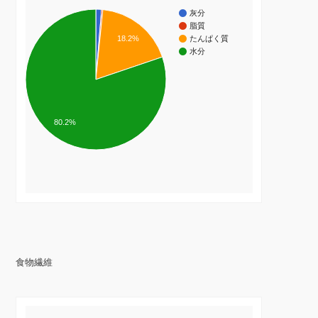
灰分
脂質
18.2%
たんぱく質
水分
80.2%
食物繊維