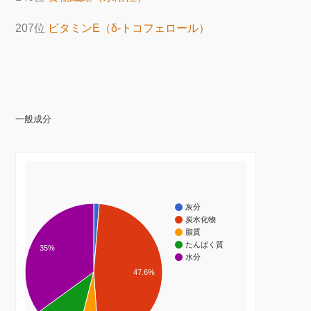
207位
ビタミンE（δ-トコフェロール）
一般成分
灰分
炭水化物
脂質
たんぱく質
35%
水分
47.6%