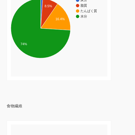
灰分
脂質
8.5%
たんぱく質
水分
16.4%
74%
食物繊維