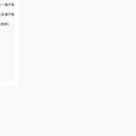
（一価不飽
（多価不飽
（飽和）