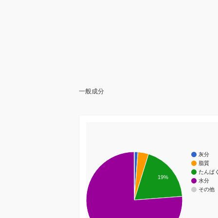
一般成分
灰分
脂質
たんぱ
19%
水分
その他