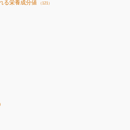
れる栄養成分値
（121）
）