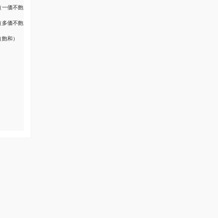
（一価不飽
（多価不飽
（飽和）