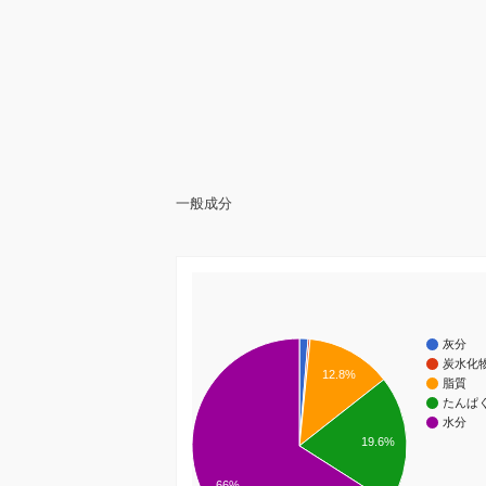
一般成分
灰分
炭水化
12.8%
脂質
たんぱ
水分
19.6%
66%