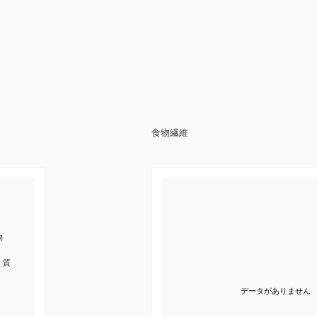
食物繊維
物
く質
データがありません