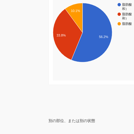
脂肪酸
和）
10.1%
脂肪酸
和）
脂肪酸
33.8%
56.2%
別の部位、または別の状態