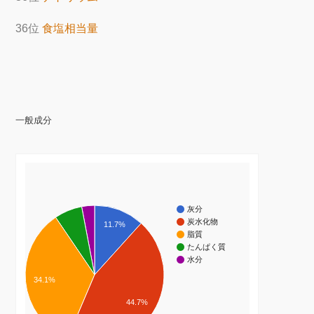
36位
食塩相当量
一般成分
灰分
炭水化物
11.7%
脂質
たんぱく質
水分
34.1%
44.7%