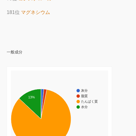
181位
マグネシウム
一般成分
灰分
脂質
13%
たんぱく質
水分