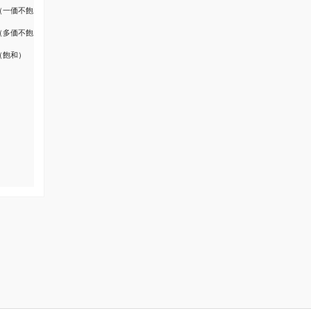
（一価不飽
（多価不飽
（飽和）