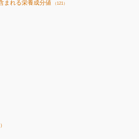
含まれる栄養成分値
（121）
ン）