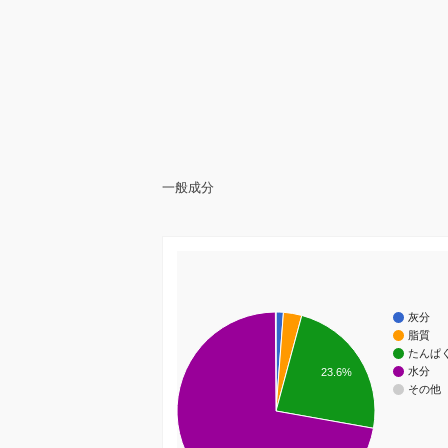
一般成分
灰分
脂質
たんぱ
水分
23.6%
その他