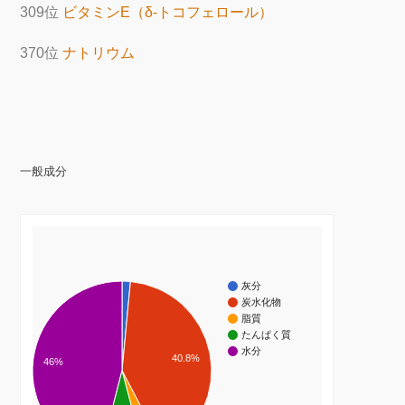
309位
ビタミンE（δ-トコフェロール）
370位
ナトリウム
一般成分
灰分
炭水化物
脂質
たんぱく質
水分
40.8%
46%