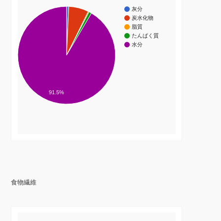
灰分
炭水化物
脂質
たんぱく質
水分
91.5%
食物繊維