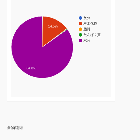
灰分
炭水化物
14.5%
脂質
たんぱく質
水分
84.8%
食物繊維