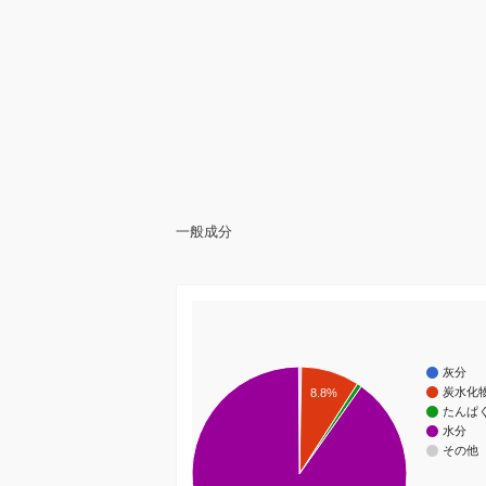
一般成分
灰分
炭水化
8.8%
たんぱ
水分
その他