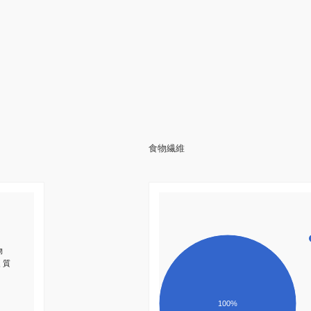
食物繊維
物
く質
100%