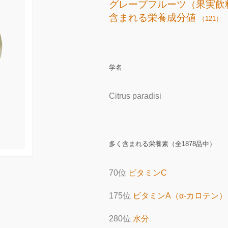
グレープフルーツ（果実飲
含まれる栄養成分値
（121）
学名
Citrus paradisi
多く含まれる栄養素（全1878品中）
70位
ビタミンC
175位
ビタミンA（α-カロテン）
280位
水分