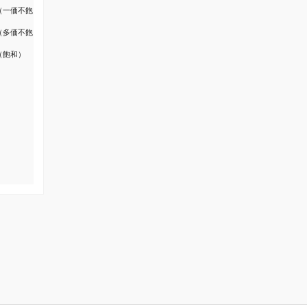
（一価不飽
（多価不飽
（飽和）