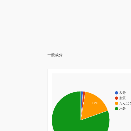
一般成分
灰分
脂質
17%
たんぱ
水分