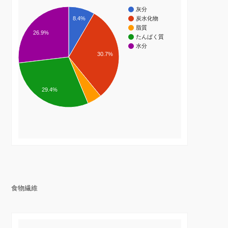
灰分
8.4%
炭水化物
脂質
26.9%
たんぱく質
水分
30.7%
29.4%
食物繊維