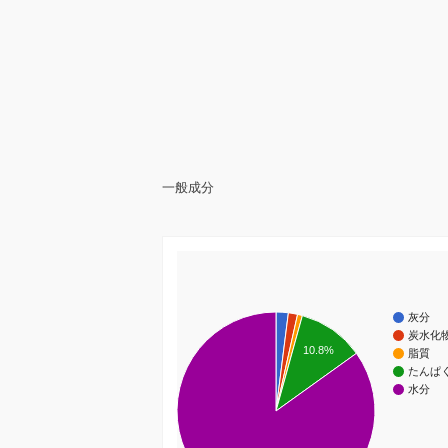
一般成分
灰分
炭水化
10.8%
脂質
たんぱ
水分