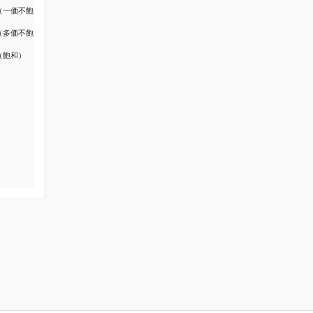
（一価不飽
（多価不飽
（飽和）