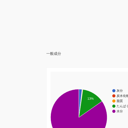
一般成分
灰分
炭水化
13%
脂質
たんぱ
水分