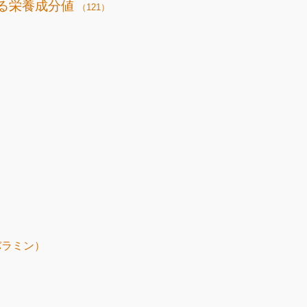
る栄養成分値
（121）
バラミン）