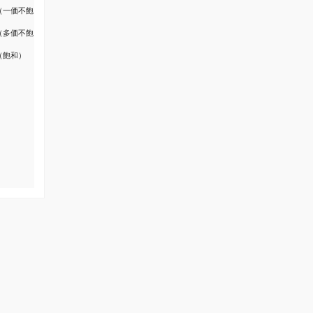
（一価不飽
（多価不飽
（飽和）