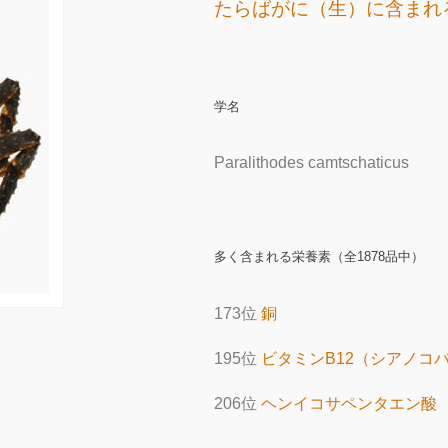
たらばがに（生）に含まれ
学名
Paralithodes camtschaticus
多く含まれる栄養素（全1878品中）
173位
銅
195位
ビタミンB12（シアノコ
206位
ヘンイコサペンタエン酸