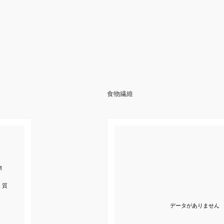
食物繊維
物
く質
データがありません