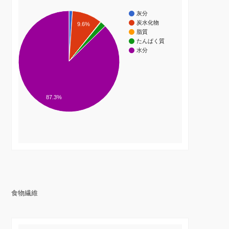
灰分
炭水化物
9.6%
脂質
たんぱく質
水分
87.3%
食物繊維