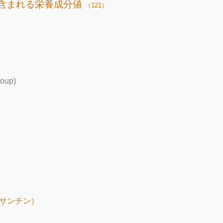
含まれる栄養成分値
（121）
roup)
キサンチン）