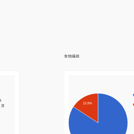
食物繊維
物
15.8%
く質