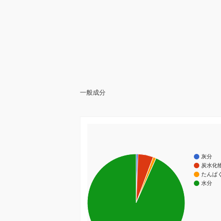
一般成分
灰分
炭水化
たんぱ
水分