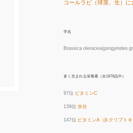
コールラビ（球茎、生）に
学名
Brassica oleracea(gongylodes g
多く含まれる栄養素（全1878品中）
97位
ビタミンC
139位
水分
147位
ビタミンA（β-クリプト