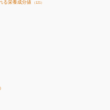
れる栄養成分値
（121）
）