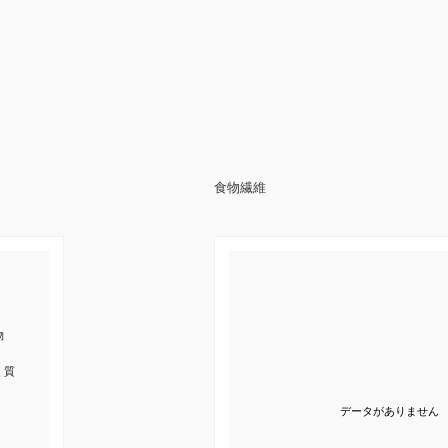
食物繊維
物
く質
データがありません