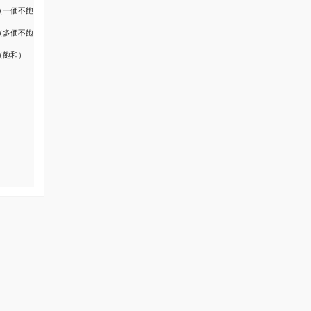
（一価不飽
（多価不飽
（飽和）