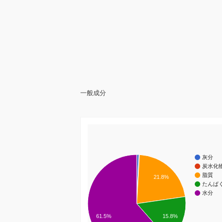
一般成分
灰分
炭水化
脂質
21.8%
たんぱ
水分
15.8%
61.5%