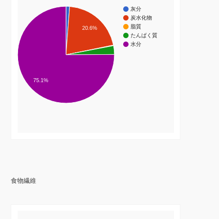
灰分
炭水化物
脂質
20.6%
たんぱく質
水分
75.1%
食物繊維