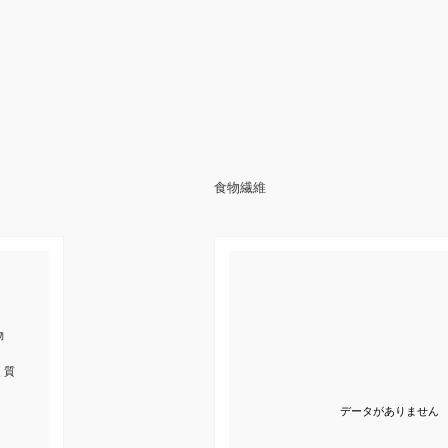
食物繊維
物
く質
データがありません