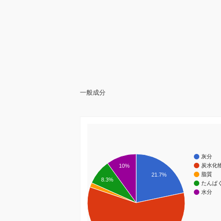
一般成分
灰分
炭水化
10%
脂質
21.7%
8.3%
たんぱ
水分