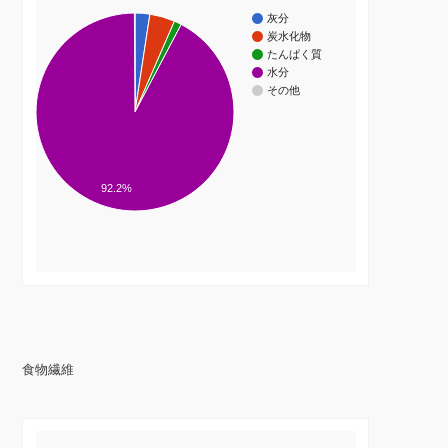
灰分
炭水化物
たんぱく質
水分
その他
92.2%
食物繊維