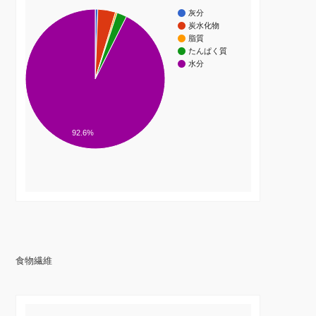
灰分
炭水化物
脂質
たんぱく質
水分
92.6%
食物繊維