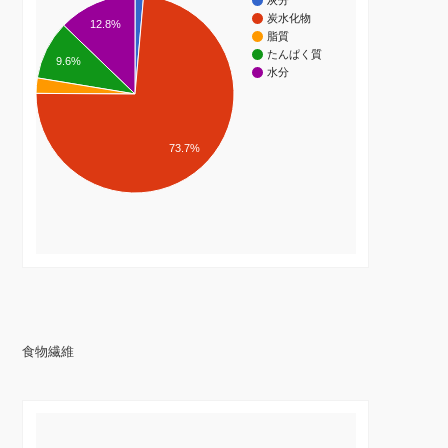
灰分
炭水化物
12.8%
脂質
たんぱく質
9.6%
水分
73.7%
食物繊維