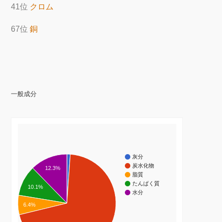
41位
クロム
67位
銅
一般成分
灰分
炭水化物
12.3%
脂質
たんぱく質
10.1%
水分
6.4%