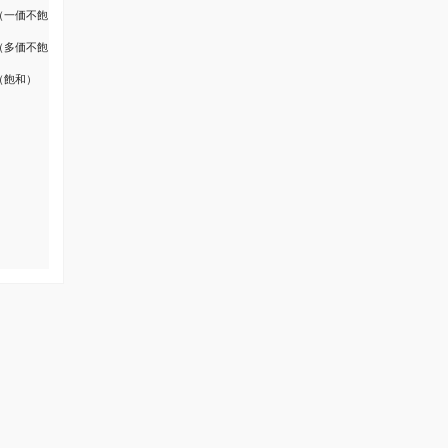
（一価不飽
（多価不飽
（飽和）