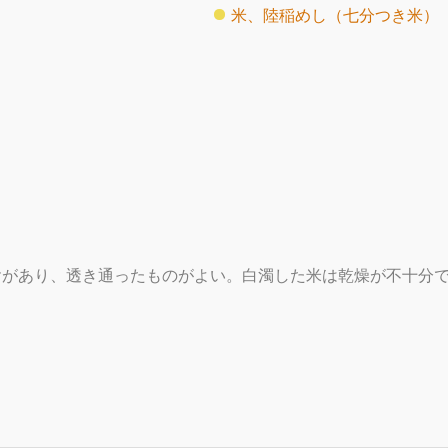
米、陸稲めし（七分つき米）
ヤがあり、透き通ったものがよい。白濁した米は乾燥が不十分