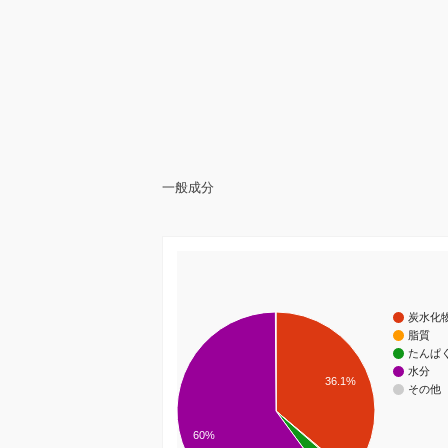
一般成分
炭水化
脂質
たんぱ
水分
36.1%
その他
60%