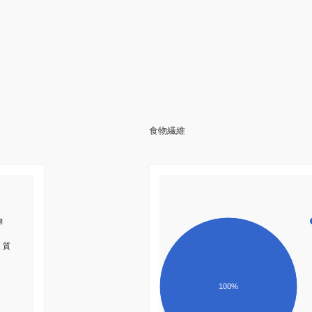
食物繊維
物
く質
100%