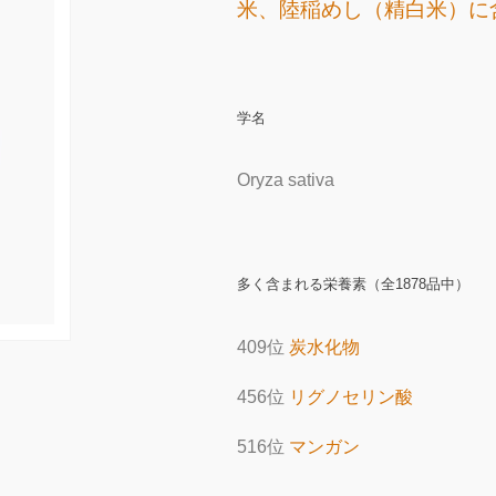
米、陸稲めし（精白米）に
学名
Oryza sativa
多く含まれる栄養素（全1878品中）
409位
炭水化物
456位
リグノセリン酸
516位
マンガン