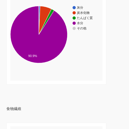
灰分
炭水化物
たんぱく質
水分
その他
90.9%
食物繊維