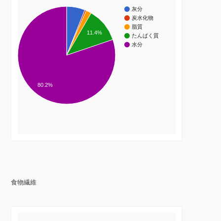
灰分
炭水化物
脂質
11.4%
たんぱく質
水分
80.2%
食物繊維