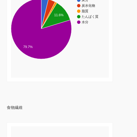
灰分
炭水化物
脂質
11.6%
たんぱく質
水分
79.7%
食物繊維