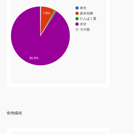
灰分
7.9%
炭水化物
たんぱく質
水分
その他
90.9%
食物繊維