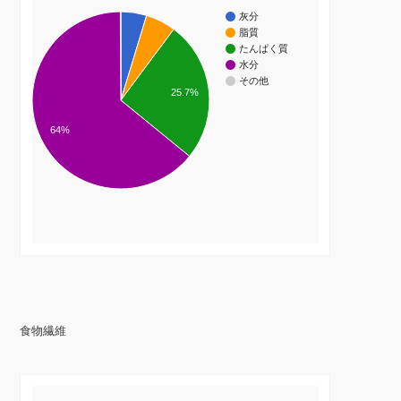
灰分
脂質
たんぱく質
水分
その他
25.7%
64%
食物繊維