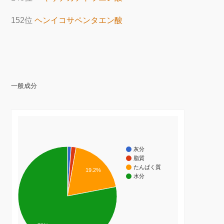
152位
ヘンイコサペンタエン酸
一般成分
灰分
脂質
たんぱく質
19.2%
水分