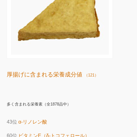
厚揚げに含まれる栄養成分値
（121）
多く含まれる栄養素（全1878品中）
43位
α-リノレン酸
60位
ビタミンE（δ-トコフェロール）