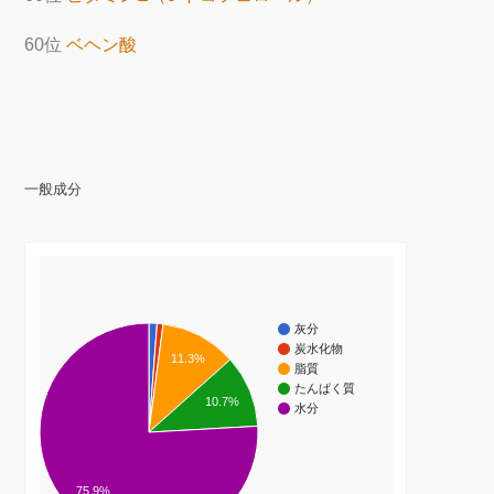
60位
ベヘン酸
一般成分
灰分
炭水化物
11.3%
脂質
たんぱく質
10.7%
水分
75.9%