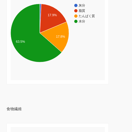
灰分
脂質
17.9%
たんぱく質
水分
17.8%
63.5%
食物繊維