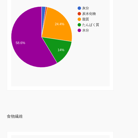
灰分
炭水化物
脂質
24.4%
たんぱく質
水分
58.6%
14%
食物繊維