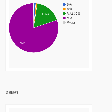
灰分
脂質
たんぱく質
17.5%
水分
その他
80%
食物繊維