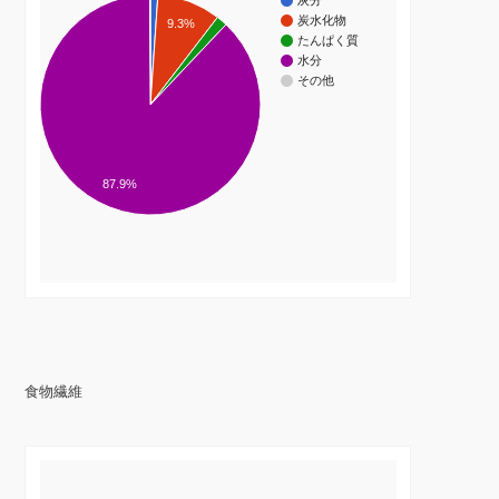
灰分
炭水化物
9.3%
たんぱく質
水分
その他
87.9%
食物繊維