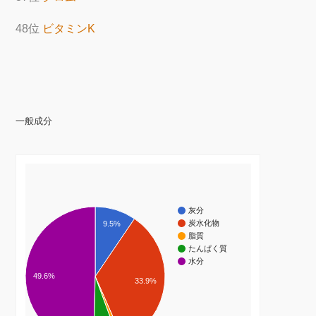
48位
ビタミンK
一般成分
灰分
炭水化物
9.5%
脂質
たんぱく質
水分
49.6%
33.9%