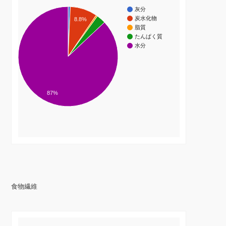
灰分
炭水化物
8.8%
脂質
たんぱく質
水分
87%
食物繊維