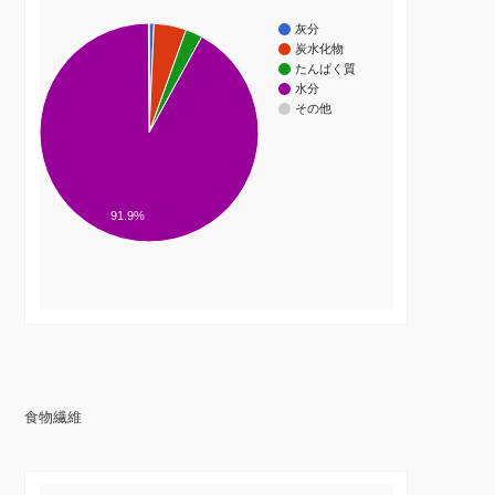
灰分
炭水化物
たんぱく質
水分
その他
91.9%
食物繊維