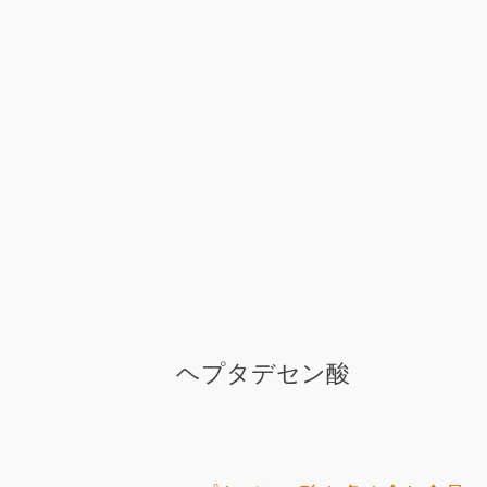
ヘプタデセン酸