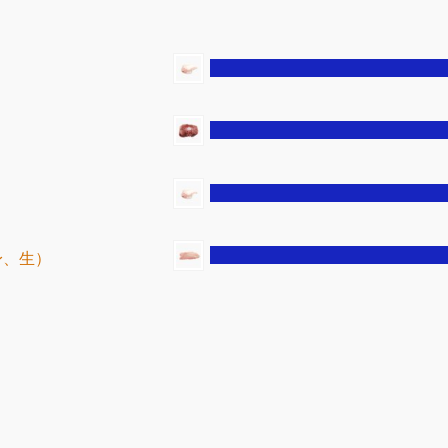
）
身、生）