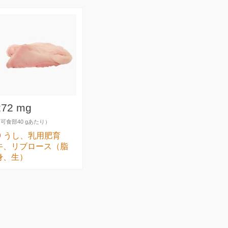
272 mg
可食部40 gあたり）
うし、乳用肥育
牛、リブロース（脂
身、生）