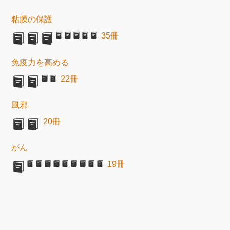
粘膜の保護
35冊
免疫力を高める
22冊
風邪
20冊
がん
19冊