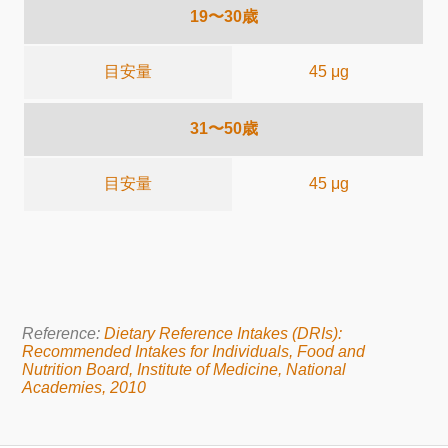
19〜30歳
目安量
45 μg
31〜50歳
目安量
45 μg
Reference:
Dietary Reference Intakes (DRIs):
Recommended Intakes for Individuals, Food and
Nutrition Board, Institute of Medicine, National
Academies, 2010