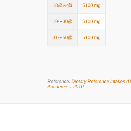
18歳未満
5100 mg
19〜30歳
5100 mg
31〜50歳
5100 mg
Reference:
Dietary Reference Intakes (D
Academies, 2010