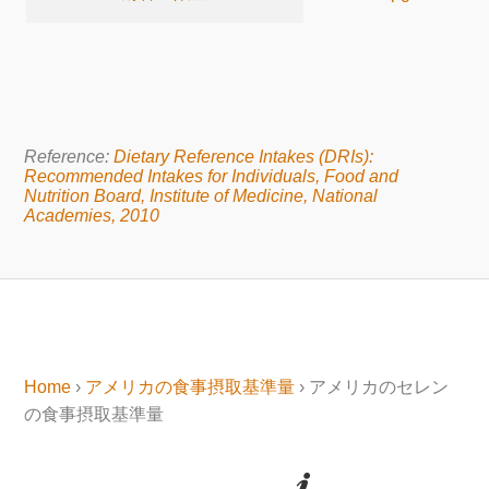
Reference:
Dietary Reference Intakes (DRIs):
Recommended Intakes for Individuals, Food and
Nutrition Board, Institute of Medicine, National
Academies, 2010
Home
›
アメリカの食事摂取基準量
› アメリカのセレン
の食事摂取基準量