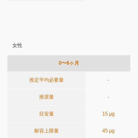
女性
0〜6ヶ月
推定平均必要量
-
推奨量
-
目安量
15 μg
耐容上限量
45 μg