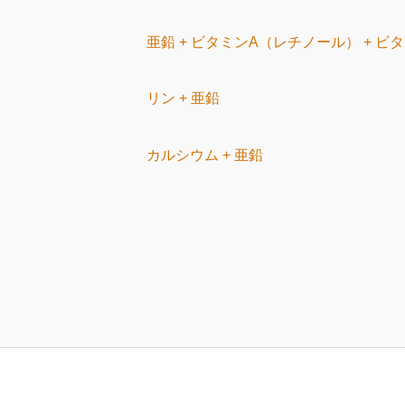
亜鉛 +
リン + 亜鉛
カルシウム + 亜鉛